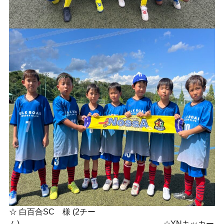
☆ 白百合SC 様 (2チー
ム) ☆YNキッカー