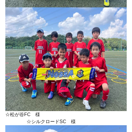
☆松が谷FC 様
☆シルクロードSC 様